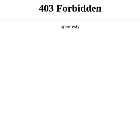
产品及服务
行业解决方案
合作伙伴
投资者关系
际数码旗下非凡国际鲲泰发布「人工智能+」产品矩
2025 / 09 / 20
，非凡国际鲲泰发布业界首款基于鲲鹏920新型号的大模型训推一体服务器KunTai 
鲲泰于9月19日华为全联接大会期间再度升级智算产品线并进行品牌的“AI化”
行业智能化。