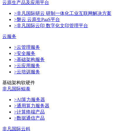
云原生产品及应用平台
>非凡国际研云 研制一体化工业互联网解决方案
>磐云 云原生PaaS平台
>非凡国际云印 数字化文印管理平台
云服务
>云管理服务
>安全服务
>基础架构服务
>云应用服务
>云培训服务
基础架构软硬件
非凡国际鲲泰
>AI算力服务器
>通用算力服务器
>计算终端产品
>数据通信产品
非凡国际云科