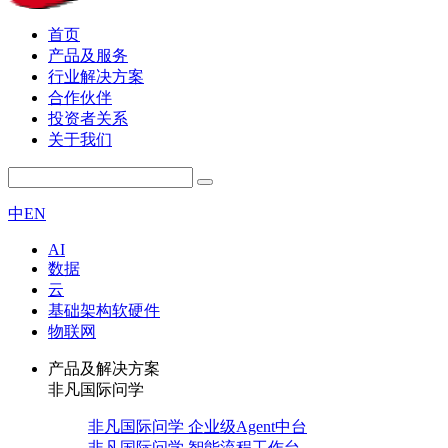
首页
产品及服务
行业解决方案
合作伙伴
投资者关系
关于我们
中
EN
AI
数据
云
基础架构软硬件
物联网
产品及解决方案
非凡国际问学
非凡国际问学 企业级Agent中台
非凡国际问学 智能流程工作台