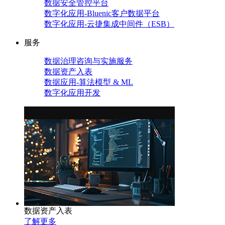
数据安全管控平台
数字化应用-Bluenic客户数据平台
数字化应用-云捷集成中间件（ESB）
服务
数据治理咨询与实施服务
数据资产入表
数据应用-算法模型 & ML
数字化应用开发
数据资产入表
了解更多