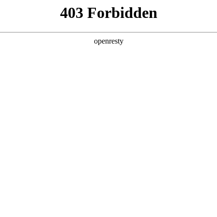
产品及服务
行业解决方案
合作伙伴
投资者关系
是非凡国际数码的重要发展战略之一。非凡国际数码在遵从适用的国家和地区
效的、可持续、可信赖的网络安全与隐私保护保障体系，并积极地
分理解隐私保护的重要性，致力于保护消费者、客户、供应商
法律法规。