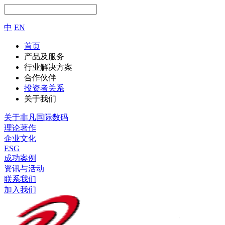
中
EN
首页
产品及服务
行业解决方案
合作伙伴
投资者关系
关于我们
关于非凡国际数码
理论著作
企业文化
ESG
成功案例
资讯与活动
联系我们
加入我们