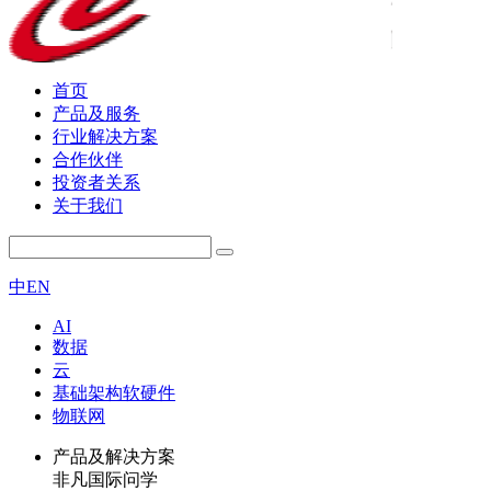
首页
产品及服务
行业解决方案
合作伙伴
投资者关系
关于我们
中
EN
AI
数据
云
基础架构软硬件
物联网
产品及解决方案
非凡国际问学